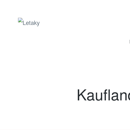
Letaky
Kauflan