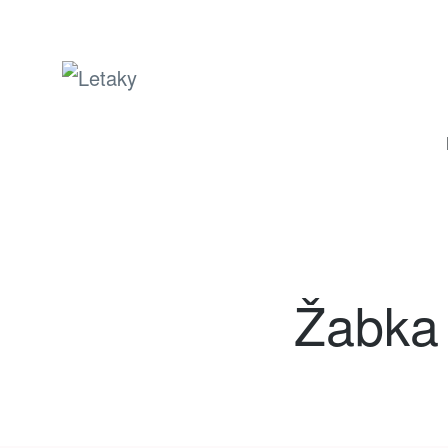
Letaky
Žabka 